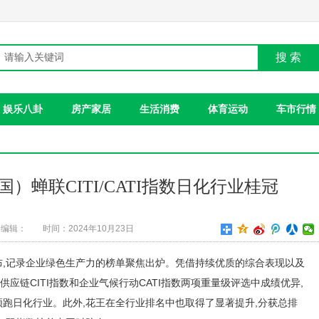
搜 索
娱乐八卦
房产家居
生活消费
体育运动
车市行情
国）蝉联CITI/CATI指数日化行业桂冠
编辑：
时间：2024年10月23日
发布,记录企业绿色生产力的榜单聚焦出炉。凭借持续优质的综合表现以及
供应链CITI指数和企业气候行动CATI指数两项重量级评选中成绩优异,
10年领跑日化行业。此外,花王在全行业排名中也取得了显著提升,分获总排