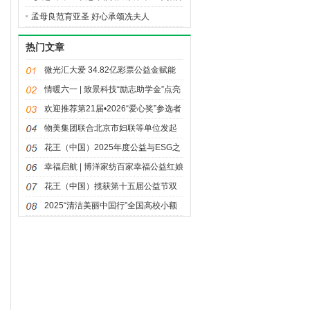
进行中
孟母良范育亚圣 好心承颂冼夫人
热门文章
微光汇大爱 34.82亿彩票公益金赋能
体育强国建设
情暖六一 | 致景科技“励志助学金”点亮
童年微光
欢迎推荐第21届•2026“爱心奖”参选者
物美集团联合北京市妇联等单位发起
三八妇女节公益活动“多点情绪自由日”
花王（中国）2025年度公益与ESG之
路：荣光与温度同行
幸福启航 | 博洋家纺百家幸福公益红娘
站项目正式启动
花王（中国）揽获第十五届公益节双
奖 “同美共生”落地回响
2025“清洁美丽中国行”全国高校小额
资助项目获奖名单揭晓