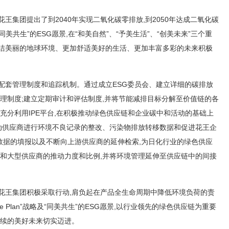
王集团提出了到2040年实现二氧化碳零排放,到2050年达成二氧化碳
同美共生”的ESG愿景,在“和美自然”、“予美生活”、“创美未来”三个重
清洁美丽的地球环境、更加舒适美好的生活、更加丰富多彩的未来积极
配套管理制度和追踪机制。通过成立ESG委员会、建立详细的碳排放
管理制度;建立定期审计和评估制度,并将节能减排目标分解至价值链的各
,充分利用IPE平台,在积极推动绿色供应链和企业碳中和活动的基础上
推动供应商进行环境不良记录的整改、污染物排放转移数据和促进花王企
数据的填报以及不断向上游供应商的延伸检索,为日化行业的绿色供应
重点和大型供应商的推动力度和比例,并将环境管理延伸至供应链中的间接
花王集团积极采取行动,肩负起在产品全生命周期中降低环境负荷的责
style Plan”战略及“同美共生”的ESG愿景,以行业领先的绿色供应链为重要
持续的美好未来切实迈进。