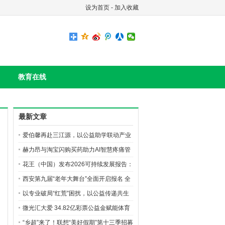
设为首页
-
加入收藏
教育在线
最新文章
爱伯馨再赴三江源，以公益助学联动产业
创新构筑长效ESG
赫力昂与淘宝闪购买药助力AI智慧疼痛管
理生态建设，共筑无痛中国美好愿景
花王（中国）发布2026可持续发展报告：
绿色产品、价值共创与公益深耕并行
西安第九届“老年大舞台”全面开启报名 全
城银发达人齐聚逐梦
以专业破局“红荒”困扰，以公益传递共生
之美 花王珂润“珂学守护计划”落地榆林，
微光汇大爱 34.82亿彩票公益金赋能体育
油敏肌修护新品亮相
强国建设
“乡超”来了！联想“美好假期”第十三季招募