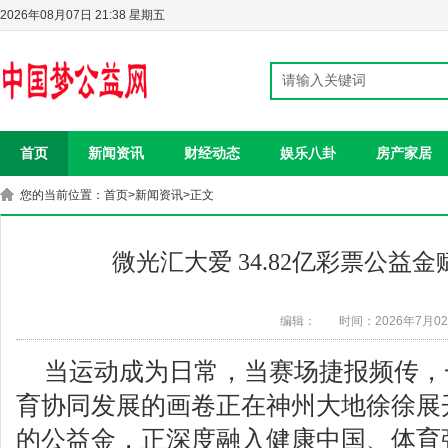
2026年08月07日 21:38 星期五
首页
新闻资讯
财经动态
娱乐八卦
房产家居
您的当前位置：
首页
>
新闻资讯
>正文
微光汇大爱 34.82亿彩票公益
编辑：
时间：2026年7月0
当运动成为日常，当赛场捷报频传，
育协同发展的画卷正在神州大地徐徐展
的公益金，正深度融入健康中国、体育