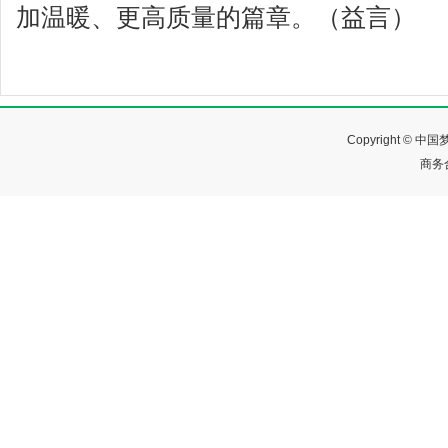
加温暖、更高质量的篇章。（益言）
Copyright ©
商务