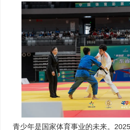
青少年是国家体育事业的未来。202