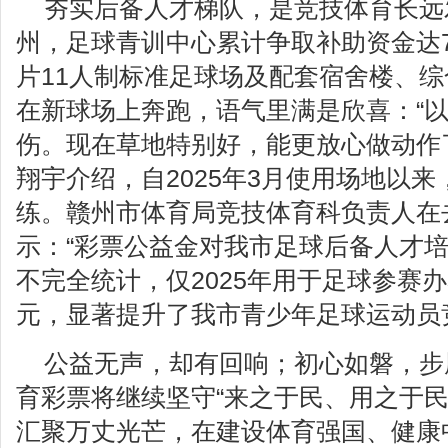
夯实后备人才梯队，是竞技体育长远
州，足球青训中心累计争取补助资金达7
片11人制标准足球场及配套宿舍楼、综
在新球场上奔跑，语气里满是欣喜：“
伤。现在草地特别好，能更放心做动作
翔宇介绍，自2025年3月使用场地以
练。赣州市体育局竞技体育科负责人在
示：“彩票公益金对我市足球后备人才
不完全统计，仅2025年用于足球参赛办
元，显著提升了我市青少年足球运动员
公益无声，却有回响；初心如磐，步
育彩票将继续坚守“来之于民、用之于民
汇聚万丈光芒，在建设体育强国、健康