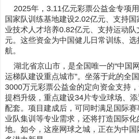
2025年，3.11亿元彩票公益金专
国家队训练基地建设2.02亿元、支持
业技术人才培养0.82亿元、支持运动队
元。这些资金为中国健儿日常训练、选
航。
湖北省京山市，是全国唯一的“中国网
运梯队建设重点城市”。坐落于此的全
3000万元彩票公益金的定向资金支持
提档升级，重点建设34片专业球场、
配套。项目建成后，可同时满足国际赛
业队集训等专业需求，还将打造国际化
地。如今，这座网球之城，正在为中国