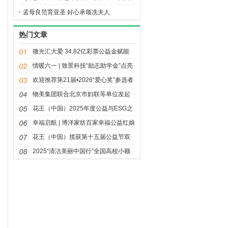
进行中
孟母良范育亚圣 好心承颂冼夫人
热门文章
微光汇大爱 34.82亿彩票公益金赋能
体育强国建设
情暖六一 | 致景科技“励志助学金”点亮
童年微光
欢迎推荐第21届•2026“爱心奖”参选者
物美集团联合北京市妇联等单位发起
三八妇女节公益活动“多点情绪自由日”
花王（中国）2025年度公益与ESG之
路：荣光与温度同行
幸福启航 | 博洋家纺百家幸福公益红娘
站项目正式启动
花王（中国）揽获第十五届公益节双
奖 “同美共生”落地回响
2025“清洁美丽中国行”全国高校小额
资助项目获奖名单揭晓