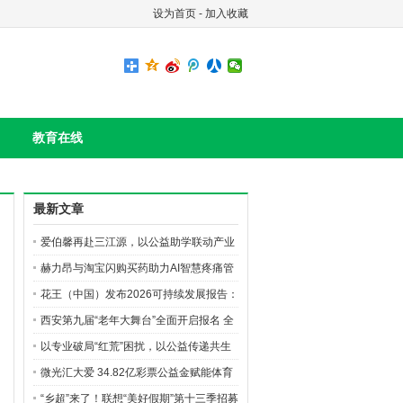
设为首页
-
加入收藏
教育在线
最新文章
爱伯馨再赴三江源，以公益助学联动产业
创新构筑长效ESG
赫力昂与淘宝闪购买药助力AI智慧疼痛管
理生态建设，共筑无痛中国美好愿景
花王（中国）发布2026可持续发展报告：
绿色产品、价值共创与公益深耕并行
西安第九届“老年大舞台”全面开启报名 全
城银发达人齐聚逐梦
以专业破局“红荒”困扰，以公益传递共生
之美 花王珂润“珂学守护计划”落地榆林，
微光汇大爱 34.82亿彩票公益金赋能体育
油敏肌修护新品亮相
强国建设
“乡超”来了！联想“美好假期”第十三季招募