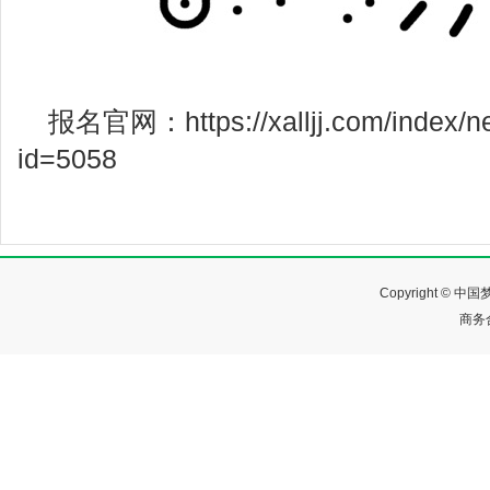
报名官网：https://xalljj.com/index/n
id=5058
Copyright ©
商务