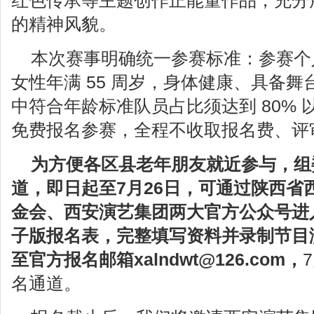
红色传承等主题创作正能量作品，充分
的精神风貌。
本次赛事明确统一参赛标准：参赛个人
女性年满 55 周岁，身体健康、具备
中符合年龄标准队员占比须达到 80%
免费报名参赛，全程不收取报名费、评
为方便各区县老年朋友就近参与，组
道
，
即日起至
7月
26
日
，
可通过陕西省
金会、西安演艺集团两大官方公众号进
子版报名表，完整填写资料并录制节目
至官方报名邮箱
xalndwt@126.com
，
名通道。