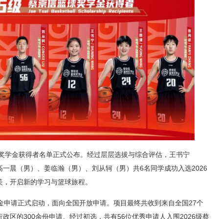
信篮球奖学金获得者名单正式公布。经过层层选拔与综合评估，王书宁
一晨（男）、姜临瀚（男）、刘从轲（男）共6名同学成功入选2026
美，开启新的学习与篮球旅程。
奖学金申请正式启动，面向全国开放申请。项目最终共收到来自全国27个
区的300余份申请。经过初选，共有56位优秀申请人入围2026级蔡