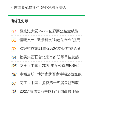
进行中
孟母良范育亚圣 好心承颂冼夫人
热门文章
微光汇大爱 34.82亿彩票公益金赋能
体育强国建设
情暖六一 | 致景科技“励志助学金”点亮
童年微光
欢迎推荐第21届•2026“爱心奖”参选者
物美集团联合北京市妇联等单位发起
三八妇女节公益活动“多点情绪自由日”
花王（中国）2025年度公益与ESG之
路：荣光与温度同行
幸福启航 | 博洋家纺百家幸福公益红娘
站项目正式启动
花王（中国）揽获第十五届公益节双
奖 “同美共生”落地回响
2025“清洁美丽中国行”全国高校小额
资助项目获奖名单揭晓