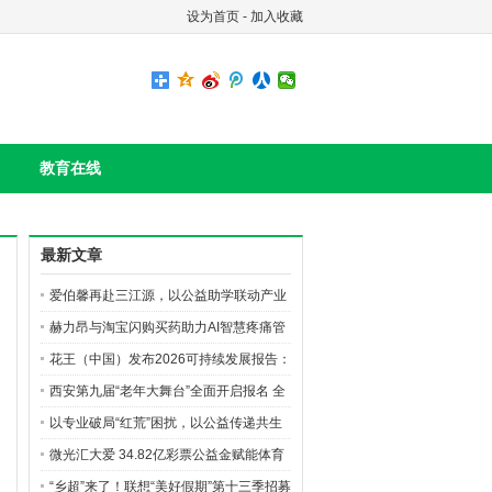
设为首页
-
加入收藏
教育在线
最新文章
爱伯馨再赴三江源，以公益助学联动产业
创新构筑长效ESG
赫力昂与淘宝闪购买药助力AI智慧疼痛管
理生态建设，共筑无痛中国美好愿景
花王（中国）发布2026可持续发展报告：
绿色产品、价值共创与公益深耕并行
西安第九届“老年大舞台”全面开启报名 全
城银发达人齐聚逐梦
以专业破局“红荒”困扰，以公益传递共生
之美 花王珂润“珂学守护计划”落地榆林，
微光汇大爱 34.82亿彩票公益金赋能体育
油敏肌修护新品亮相
强国建设
“乡超”来了！联想“美好假期”第十三季招募