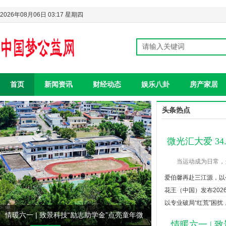
2026年08月06日 03:17 星期四
首页
新闻资讯
财经动态
娱乐八卦
房产家居
头条热点
微光汇大爱 3
当运动成为日常，
爱伯馨再赴三江源，以
花王（中国）发布202
以专业破局“红荒”困扰
情暖六一 | 致景科技“励志助学金”点亮童年微
情暖六一 | 