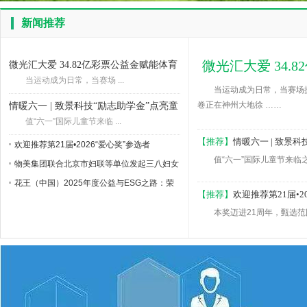
新闻推荐
微光汇大爱 34
微光汇大爱 34.82亿彩票公益金赋能体育
强国建设
当运动成为日常，当赛场 ...
当运动成为日常，当赛场
卷正在神州大地徐 ……
情暖六一 | 致景科技“励志助学金”点亮童
年微光
值“六一”国际儿童节来临 ...
【推荐】
情暖六一 | 致景
欢迎推荐第21届•2026“爱心奖”参选者
值“六一”国际儿童节来临之
物美集团联合北京市妇联等单位发起三八妇女
节公益活
花王（中国）2025年度公益与ESG之路：荣
【推荐】
欢迎推荐第21届•2
光与温度同行
本奖迈进21周年，甄选范围