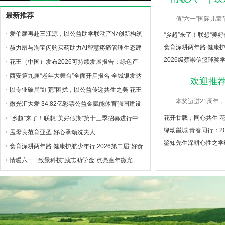
欢迎推荐第21届•2026“
最新推荐
值“六一”国际儿童
爱伯馨再赴三江源，以公益助学联动产业创新构筑
“乡超”来了！联想“美好
食育深耕两年路 健康
长效ESG
赫力昂与淘宝闪购买药助力AI智慧疼痛管理生态建
2026级蔡崇信篮球奖
设，共筑无痛中国美好愿景
花王（中国）发布2026可持续发展报告：绿色产
品、价值共创与公益深耕并行
西安第九届“老年大舞台”全面开启报名 全城银发达
欢迎推荐
人齐聚逐梦
以专业破局“红荒”困扰，以公益传递共生之美 花王
本奖迈进21周年
珂润“珂学守护计划”落地榆林，油敏肌修护新品亮
微光汇大爱 34.82亿彩票公益金赋能体育强国建设
花开廿载，同心共生 
相
“乡超”来了！联想“美好假期”第十三季招募进行中
绿动邕城 青春同行：20
孟母良范育亚圣 好心承颂冼夫人
鉴知先生深耕心性之学
食育深耕两年路 健康护航少年行 2026第二届”好食
育”儿童营养与健康主题活动圆满落幕
情暖六一 | 致景科技“励志助学金”点亮童年微光