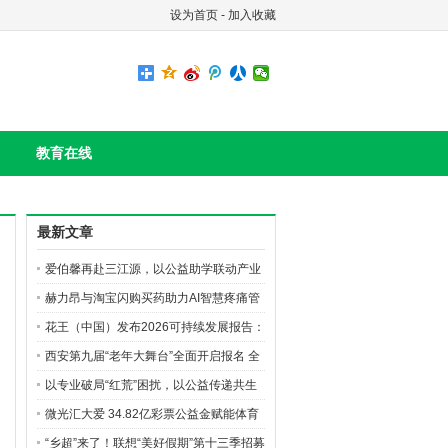
设为首页
-
加入收藏
教育在线
最新文章
爱伯馨再赴三江源，以公益助学联动产业
创新构筑长效ESG
赫力昂与淘宝闪购买药助力AI智慧疼痛管
理生态建设，共筑无痛中国美好愿景
花王（中国）发布2026可持续发展报告：
绿色产品、价值共创与公益深耕并行
西安第九届“老年大舞台”全面开启报名 全
城银发达人齐聚逐梦
以专业破局“红荒”困扰，以公益传递共生
之美 花王珂润“珂学守护计划”落地榆林，
微光汇大爱 34.82亿彩票公益金赋能体育
油敏肌修护新品亮相
强国建设
“乡超”来了！联想“美好假期”第十三季招募