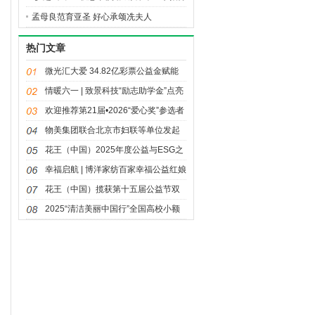
进行中
孟母良范育亚圣 好心承颂冼夫人
热门文章
微光汇大爱 34.82亿彩票公益金赋能
体育强国建设
情暖六一 | 致景科技“励志助学金”点亮
童年微光
欢迎推荐第21届•2026“爱心奖”参选者
物美集团联合北京市妇联等单位发起
三八妇女节公益活动“多点情绪自由日”
花王（中国）2025年度公益与ESG之
路：荣光与温度同行
幸福启航 | 博洋家纺百家幸福公益红娘
站项目正式启动
花王（中国）揽获第十五届公益节双
奖 “同美共生”落地回响
2025“清洁美丽中国行”全国高校小额
资助项目获奖名单揭晓