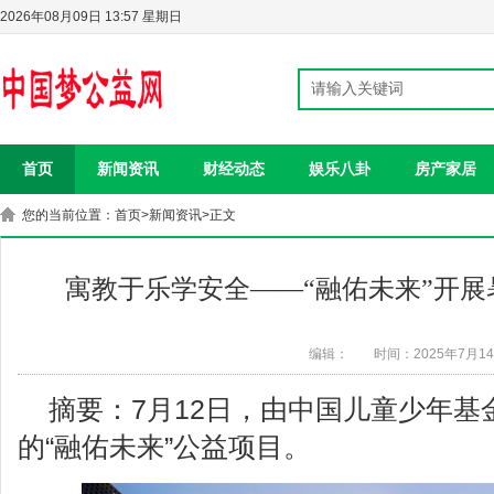
2026年08月09日 13:57 星期日
首页
新闻资讯
财经动态
娱乐八卦
房产家居
您的当前位置：
首页
>
新闻资讯
>正文
寓教于乐学安全——“融佑未来”开
编辑：
时间：2025年7月1
摘要：7月12日，由中国儿童少年
的“融佑未来”公益项目。