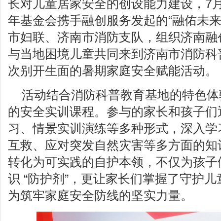
长对儿童居家安全的创设能力建设，7月
年基金会携手融创服务发起的“融佑未来
市妇联、济南市消防支队，组织济南融
与当地困境儿童共同来到济南市消防科
次别开生面的暑期家庭安全赋能活动。
活动结合消防科普教育基地的特色体
的安全实训课程。参与的家长和孩子们
习、情景实训演练等多种形式，深入学
互救、应对突发自然灾害等多方面的知
转化为可实践的自护本领，不仅为孩子
识 “防护剂”，更让家长们掌握了守护
为筑牢家庭安全防线的坚实力量。