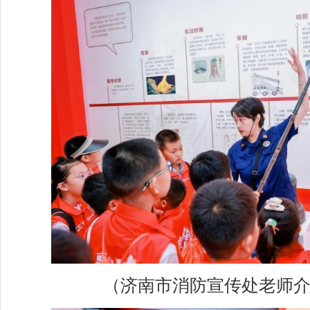
（济南市消防宣传处老师