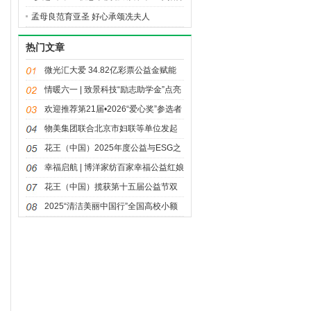
进行中
孟母良范育亚圣 好心承颂冼夫人
热门文章
微光汇大爱 34.82亿彩票公益金赋能
体育强国建设
情暖六一 | 致景科技“励志助学金”点亮
童年微光
欢迎推荐第21届•2026“爱心奖”参选者
物美集团联合北京市妇联等单位发起
三八妇女节公益活动“多点情绪自由日”
花王（中国）2025年度公益与ESG之
路：荣光与温度同行
幸福启航 | 博洋家纺百家幸福公益红娘
站项目正式启动
花王（中国）揽获第十五届公益节双
奖 “同美共生”落地回响
2025“清洁美丽中国行”全国高校小额
资助项目获奖名单揭晓