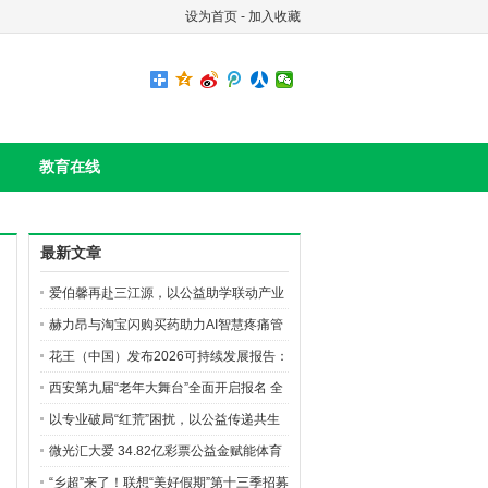
设为首页
-
加入收藏
教育在线
最新文章
爱伯馨再赴三江源，以公益助学联动产业
创新构筑长效ESG
赫力昂与淘宝闪购买药助力AI智慧疼痛管
理生态建设，共筑无痛中国美好愿景
花王（中国）发布2026可持续发展报告：
绿色产品、价值共创与公益深耕并行
西安第九届“老年大舞台”全面开启报名 全
城银发达人齐聚逐梦
以专业破局“红荒”困扰，以公益传递共生
之美 花王珂润“珂学守护计划”落地榆林，
微光汇大爱 34.82亿彩票公益金赋能体育
油敏肌修护新品亮相
强国建设
“乡超”来了！联想“美好假期”第十三季招募