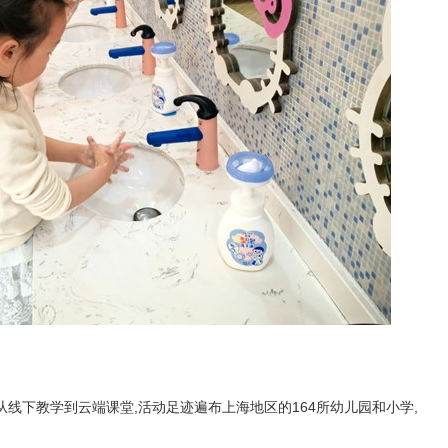
室”从线下教学到云端课堂,活动足迹遍布上海地区的164所幼儿园和小学,