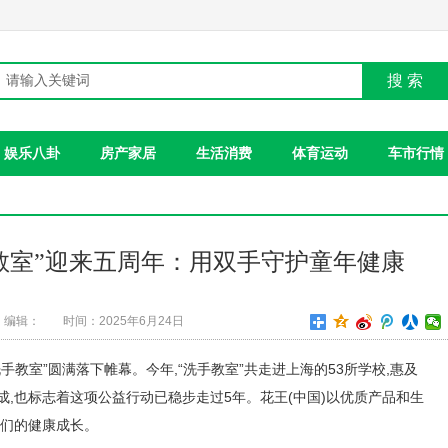
搜 索
娱乐八卦
房产家居
生活消费
体育运动
车市行情
教室”迎来五周年：用双手守护童年健康
编辑：
时间：2025年6月24日
“洗手教室”圆满落下帷幕。今年,“洗手教室”共走进上海的53所学校,惠及
成,也标志着这项公益行动已稳步走过5年。花王(中国)以优质产品和生
子们的健康成长。