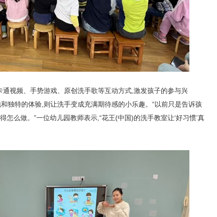
过卡通视频、手势游戏、原创洗手歌等互动方式,激发孩子的参与兴
泡和独特的体验,则让洗手变成充满期待感的小乐趣。“以前只是告诉孩
得怎么做。”一位幼儿园教师表示,“花王(中国)的洗手教室让‘好习惯’真