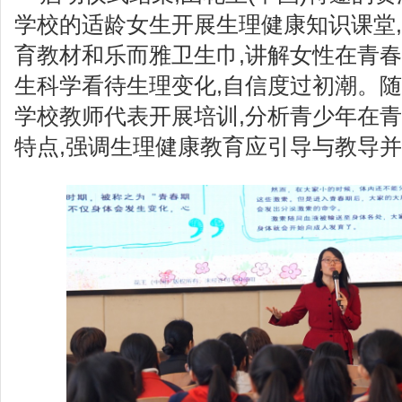
学校的适龄女生开展生理健康知识课堂,
育教材和乐而雅卫生巾,讲解女性在青春
生科学看待生理变化,自信度过初潮。随
学校教师代表开展培训,分析青少年在
特点,强调生理健康教育应引导与教导