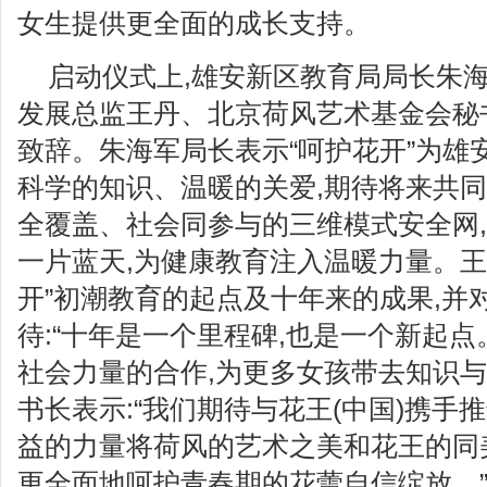
女生提供更全面的成长支持。
启动仪式上,雄安新区教育局局长朱海
发展总监王丹、北京荷风艺术基金会秘
致辞。朱海军局长表示“呵护花开”为雄
科学的知识、温暖的关爱,期待将来共
全覆盖、社会同参与的三维模式安全网
一片蓝天,为健康教育注入温暖力量。王
开”初潮教育的起点及十年来的成果,并
待:“十年是一个里程碑,也是一个新起
社会力量的合作,为更多女孩带去知识与
书长表示:“我们期待与花王(中国)携手
益的力量将荷风的艺术之美和花王的同
更全面地呵护青春期的花蕾自信绽放。