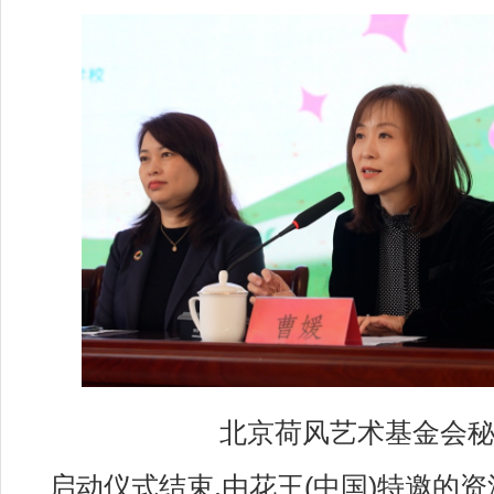
北京荷风艺术基金会
启动仪式结束,由花王(中国)特邀的