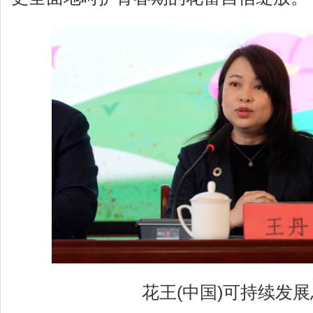
花王(中国)可持续发