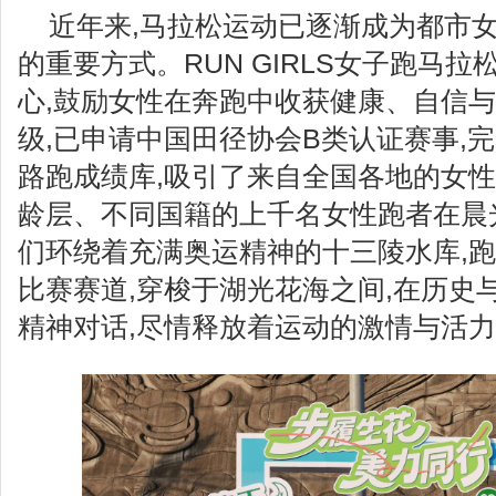
近年来,马拉松运动已逐渐成为都市
的重要方式。RUN GIRLS女子跑马
心,鼓励女性在奔跑中收获健康、自信
级,已申请中国田径协会B类认证赛事,
路跑成绩库,吸引了来自全国各地的女性
龄层、不同国籍的上千名女性跑者在晨光
们环绕着充满奥运精神的十三陵水库,
比赛赛道,穿梭于湖光花海之间,在历史
精神对话,尽情释放着运动的激情与活