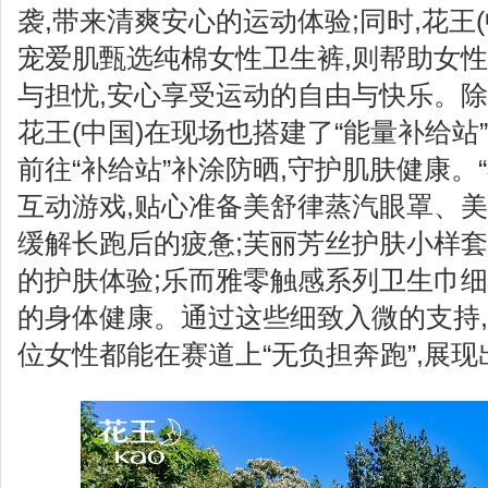
袭,带来清爽安心的运动体验;同时,花王
宠爱肌甄选纯棉女性卫生裤,则帮助女
与担忧,安心享受运动的自由与快乐。除
花王(中国)在现场也搭建了“能量补给站
前往“补给站”补涂防晒,守护肌肤健康。
互动游戏,贴心准备美舒律蒸汽眼罩、美
缓解长跑后的疲惫;芙丽芳丝护肤小样
的护肤体验;乐而雅零触感系列卫生巾
的身体健康。通过这些细致入微的支持,
位女性都能在赛道上“无负担奔跑”,展