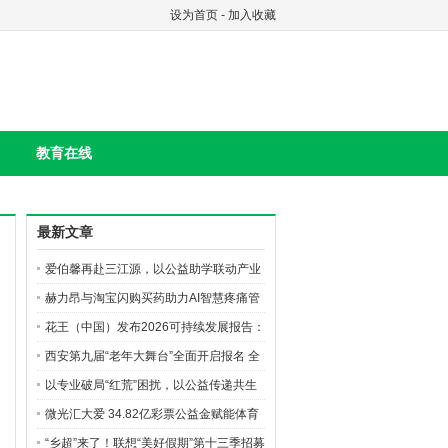
设为首页
-
加入收藏
教育在线
最新文章
爱伯馨再赴三江源，以公益助学联动产业
创新构筑长效ESG
赫力昂与淘宝闪购买药助力AI智慧疼痛管
理生态建设，共筑无痛中国美好愿景
花王（中国）发布2026可持续发展报告：
绿色产品、价值共创与公益深耕并行
西安第九届“老年大舞台”全面开启报名 全
城银发达人齐聚逐梦
以专业破局“红荒”困扰，以公益传递共生
之美 花王珂润“珂学守护计划”落地榆林，
微光汇大爱 34.82亿彩票公益金赋能体育
油敏肌修护新品亮相
强国建设
“乡超”来了！联想“美好假期”第十三季招募