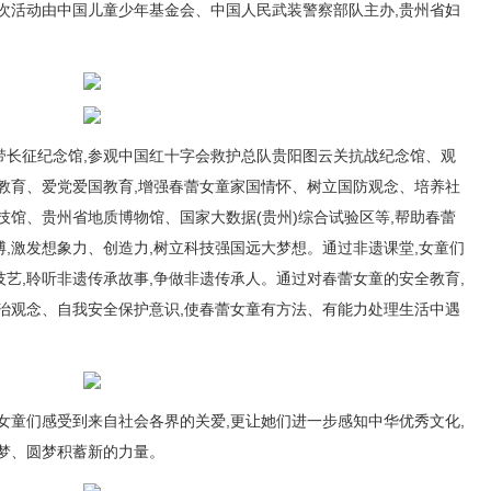
次活动由中国儿童少年基金会、中国人民武装警察部队主办,贵州省妇
带长征纪念馆,参观中国红十字会救护总队贵阳图云关抗战纪念馆、观
教育、爱党爱国教育,增强春蕾女童家国情怀、树立国防观念、培养社
技馆、贵州省地质博物馆、国家大数据(贵州)综合试验区等,帮助春蕾
,激发想象力、创造力,树立科技强国远大梦想。通过非遗课堂,女童们
艺,聆听非遗传承故事,争做非遗传承人。通过对春蕾女童的安全教育,
治观念、自我安全保护意识,使春蕾女童有方法、有能力处理生活中遇
女童们感受到来自社会各界的关爱,更让她们进一步感知中华优秀文化,
梦、圆梦积蓄新的力量。