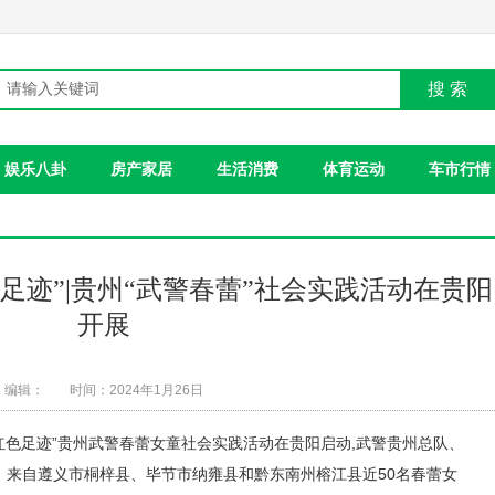
搜 索
娱乐八卦
房产家居
生活消费
体育运动
车市行情
足迹”|贵州“武警春蕾”社会实践活动在贵阳
开展
编辑：
时间：2024年1月26日
 追寻红色足迹”贵州武警春蕾女童社会实践活动在贵阳启动,武警贵州总队、
。来自遵义市桐梓县、毕节市纳雍县和黔东南州榕江县近50名春蕾女