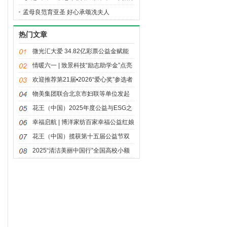
进行中
孟母良范育亚圣 好心承颂冼夫人
热门文章
微光汇大爱 34.82亿彩票公益金赋能
体育强国建设
情暖六一 | 致景科技“励志助学金”点亮
童年微光
欢迎推荐第21届•2026“爱心奖”参选者
物美集团联合北京市妇联等单位发起
三八妇女节公益活动“多点情绪自由日”
花王（中国）2025年度公益与ESG之
路：荣光与温度同行
幸福启航 | 博洋家纺百家幸福公益红娘
站项目正式启动
花王（中国）揽获第十五届公益节双
奖 “同美共生”落地回响
2025“清洁美丽中国行”全国高校小额
资助项目获奖名单揭晓