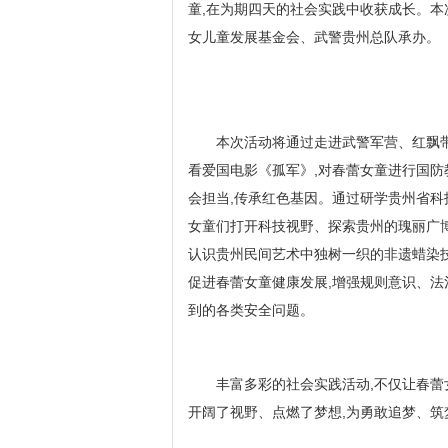
童,在为期四天的社会实践中收获成长。本
女儿童发展基金会、武警贵州总队承办。
本次活动将通过走进武警军营、红飘
看爱国电影《孤军》,对春蕾女童进行国防
会担当,传承红色基因。通过研学贵州省科
女童们打开科技视野、探索贵州的瑰丽广博
认识贵州民间艺术中独树一织的非遗蜡染技
促进春蕾女童健康发展,增强规则意识、法
到的各类安全问题。
丰富多彩的社会实践活动,不仅让春蕾
开阔了视野、点燃了梦想,为勇敢追梦、筑