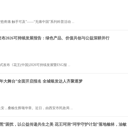
智愈疼痛 触手可及”——“无痛中国”系列科普活动 ...
布2026可持续发展报告：绿色产品、价值共创与公益深耕并行
2026年7月20日 22:00:2
式发布《花王(中国)2026可持续发展暨ESG报 ...
年大舞台”全面开启报名 全城银发达人齐聚逐梦
2026年7月09日 14:32:2
安，桑榆生辉颂华章。近日，由西安市民政局 ...
荒”困扰，以公益传递共生之美 花王珂润“珂学守护计划”落地榆林，油敏
2026年7月09日 10:45:5