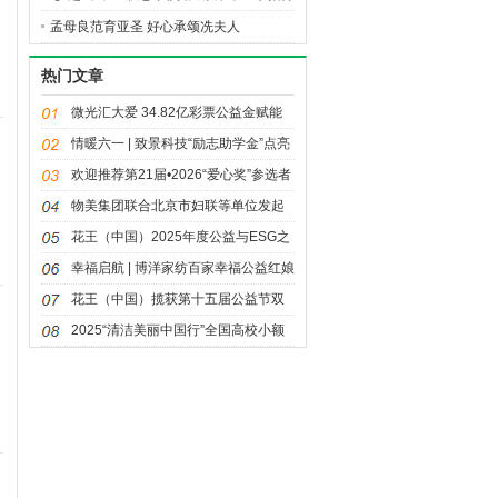
进行中
孟母良范育亚圣 好心承颂冼夫人
热门文章
微光汇大爱 34.82亿彩票公益金赋能
体育强国建设
情暖六一 | 致景科技“励志助学金”点亮
2
童年微光
欢迎推荐第21届•2026“爱心奖”参选者
物美集团联合北京市妇联等单位发起
三八妇女节公益活动“多点情绪自由日”
花王（中国）2025年度公益与ESG之
路：荣光与温度同行
幸福启航 | 博洋家纺百家幸福公益红娘
站项目正式启动
花王（中国）揽获第十五届公益节双
0
奖 “同美共生”落地回响
2025“清洁美丽中国行”全国高校小额
资助项目获奖名单揭晓
1