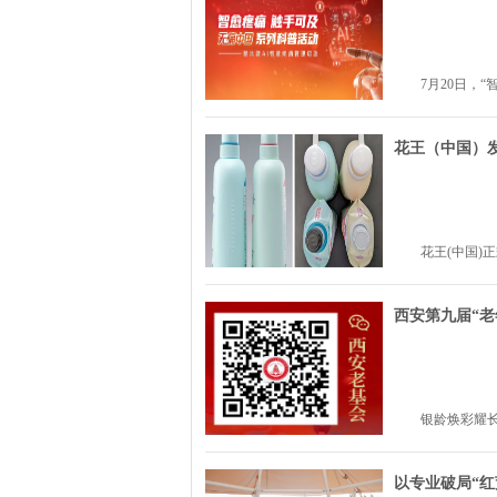
7月20日，“
花王（中国）发
花王(中国)正
西安第九届“老
银龄焕彩耀长
以专业破局“红