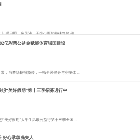
相
上,强日照、多风沙、干燥少雨的特殊气候,催 ...
4.82亿彩票公益金赋能体育强国建设
2026年7月02日 13:12:1
常，当赛场捷报频传，一幅全民健身与竞技体 ...
联想“美好假期”第十三季招募进行中
2026年7月02日 09:49:4
联想“美好假期”大学生温暖公益行第十三季全国 ...
圣 好心承颂冼夫人
2026年6月30日 17:23:3