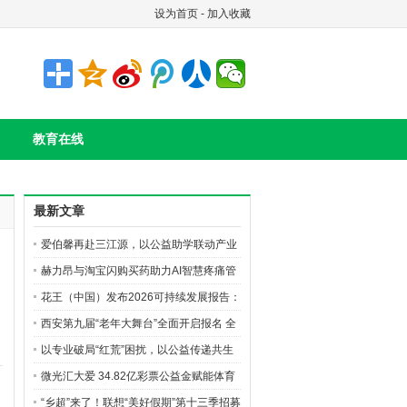
设为首页
-
加入收藏
教育在线
最新文章
爱伯馨再赴三江源，以公益助学联动产业
创新构筑长效ESG
赫力昂与淘宝闪购买药助力AI智慧疼痛管
理生态建设，共筑无痛中国美好愿景
花王（中国）发布2026可持续发展报告：
绿色产品、价值共创与公益深耕并行
西安第九届“老年大舞台”全面开启报名 全
城银发达人齐聚逐梦
以专业破局“红荒”困扰，以公益传递共生
之美 花王珂润“珂学守护计划”落地榆林，
微光汇大爱 34.82亿彩票公益金赋能体育
5
油敏肌修护新品亮相
强国建设
“乡超”来了！联想“美好假期”第十三季招募