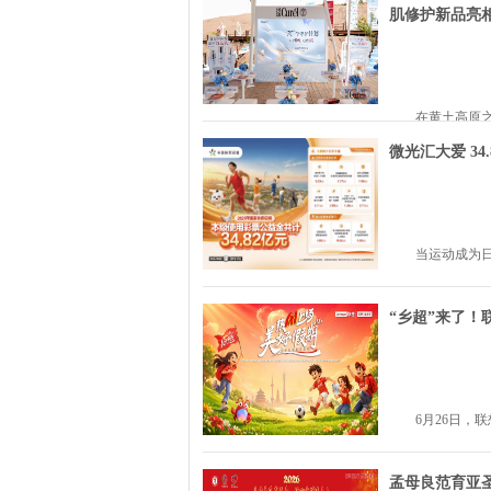
肌修护新品亮
在黄土高原之
微光汇大爱 3
当运动成为日
“乡超”来了！
6月26日，
孟母良范育亚