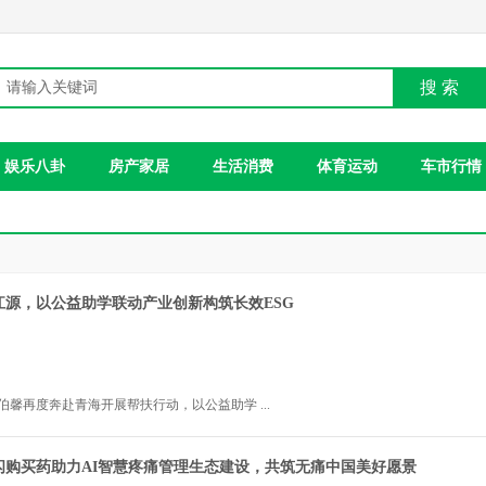
搜 索
娱乐八卦
房产家居
生活消费
体育运动
车市行情
江源，以公益助学联动产业创新构筑长效ESG
爱伯馨再度奔赴青海开展帮扶行动，以公益助学 ...
闪购买药助力AI智慧疼痛管理生态建设，共筑无痛中国美好愿景
2026年7月29日 18:02:5